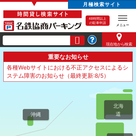
▼
月極検索サイト
48時間以上
の駐車申請
現在地
から検索
重要なお知らせ
各種Webサイトにおける不正アクセスによるシ
ステム障害のお知らせ（最終更新:8/5）
北海
道
沖縄