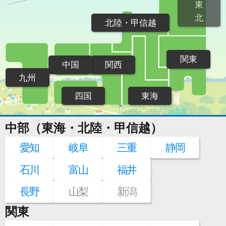
東
北
北陸・甲信越
関東
中国
関西
九州
四国
東海
中部（東海・北陸・甲信越）
愛知
岐阜
三重
静岡
石川
富山
福井
長野
山梨
新潟
関東