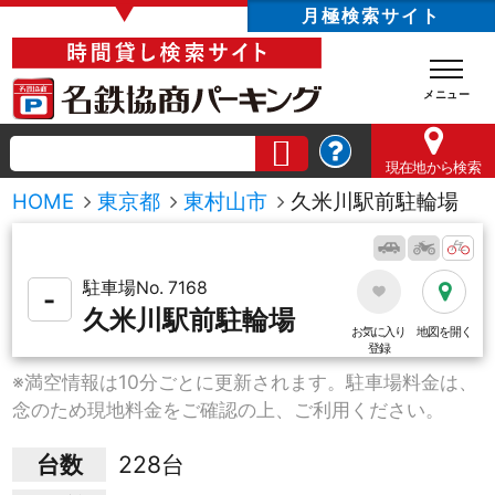
▼
月極検索サイト
現在地
から検索
HOME
東京都
東村山市
久米川駅前駐輪場
駐車場No. 7168
-
久米川駅前駐輪場
お気に入り
地図を開く
登録
※満空情報は10分ごとに更新されます。駐車場料金は、
念のため現地料金をご確認の上、ご利用ください。
台数
228台