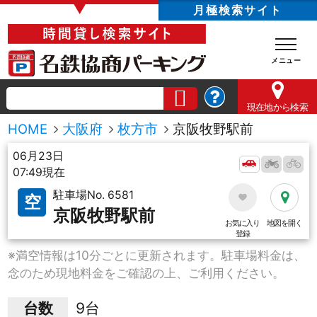
▼
月極検索サイト
現在地
から検索
HOME
大阪府
枚方市
京阪牧野駅前
06月23日
07:49現在
駐車場No. 6581
空
京阪牧野駅前
お気に入り
地図を開く
登録
※満空情報は10分ごとに更新されます。駐車場料金は、
念のため現地料金をご確認の上、ご利用ください。
台数
9台