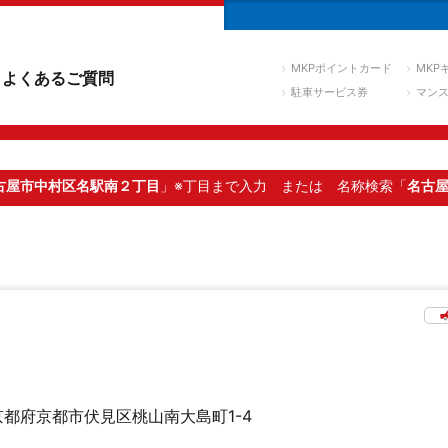
MKPポイントカード
MKP
よくあるご質問
駐車サービス券
マン
古屋市中村区名駅南２丁目
」※丁目まで入力
または 名称検索「
名古
京都府京都市伏見区桃山南大島町1-4