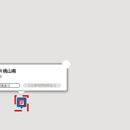
Ｒ桃山南
台
料金あり
入出庫時間制限あり