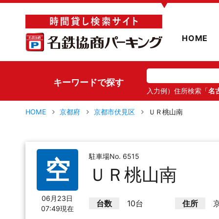
▼
HOME
キーワードで探す
入力例）住所検索「
名
HOME
京都府
京都市伏見区
ＵＲ桃山南
駐車場No. 6515
空
ＵＲ桃山南
06月23日
台数
10台
住所
07:49現在