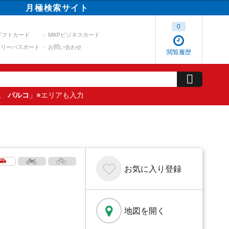
月極
検索
サイト
0
ギフトカード
MKPビジネスカード
スリーパスポート
お問い合わせ
閲覧履歴
屋 パルコ
」※エリアも入力
お気に入り
登録
地図を開く