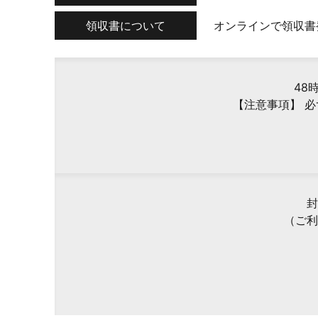
領収書について
オンラインで領収書
48
【注意事項】 
封
（ご利