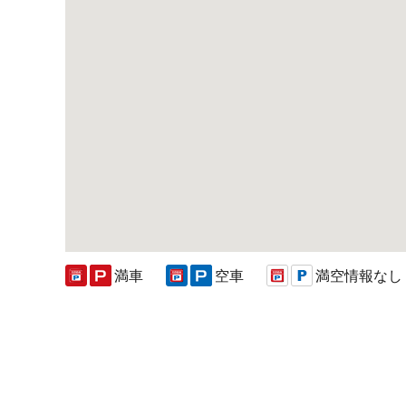
満車
空車
満空情報なし