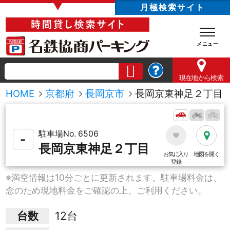
▼
月極検索サイト
現在地
から検索
HOME
京都府
長岡京市
長岡京東神足２丁目
駐車場No. 6506
-
長岡京東神足２丁目
お気に入り
地図を開く
登録
※満空情報は10分ごとに更新されます。駐車場料金は、
念のため現地料金をご確認の上、ご利用ください。
台数
12台