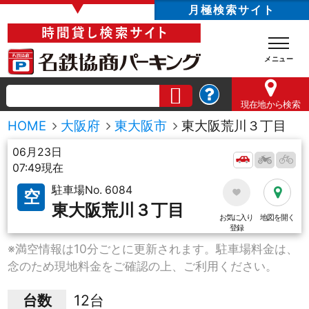
▼
月極検索サイト
現在地
から検索
HOME
大阪府
東大阪市
東大阪荒川３丁目
06月23日
07:49現在
駐車場No. 6084
空
東大阪荒川３丁目
お気に入り
地図を開く
登録
※満空情報は10分ごとに更新されます。駐車場料金は、
念のため現地料金をご確認の上、ご利用ください。
台数
12台