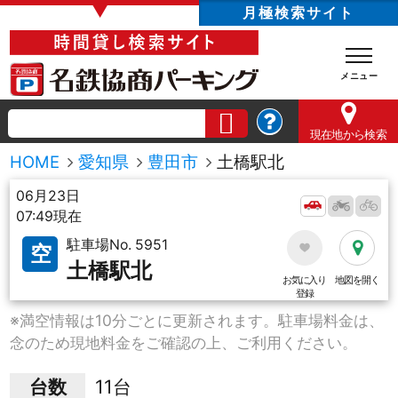
▼
月極検索サイト
現在地
から検索
HOME
愛知県
豊田市
土橋駅北
06月23日
07:49現在
駐車場No. 5951
空
土橋駅北
お気に入り
地図を開く
登録
※満空情報は10分ごとに更新されます。駐車場料金は、
念のため現地料金をご確認の上、ご利用ください。
台数
11台