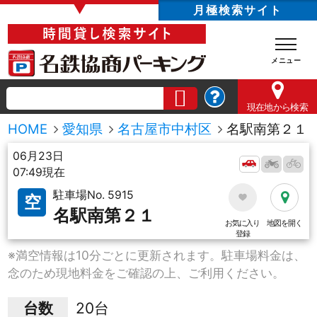
▼
月極検索サイト
現在地
から検索
HOME
愛知県
名古屋市中村区
名駅南第２１
06月23日
07:49現在
駐車場No. 5915
空
名駅南第２１
お気に入り
地図を開く
登録
※満空情報は10分ごとに更新されます。駐車場料金は、
念のため現地料金をご確認の上、ご利用ください。
台数
20台