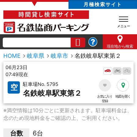
▼
月極検索サイト
現在地
から検索
HOME
岐阜県
岐阜市
名鉄岐阜駅東第２
06月23日
07:49現在
駐車場No. 5795
空
名鉄岐阜駅東第２
お気に入り
地図を開く
登録
※満空情報は10分ごとに更新されます。駐車場料金は、
念のため現地料金をご確認の上、ご利用ください。
台数
6台