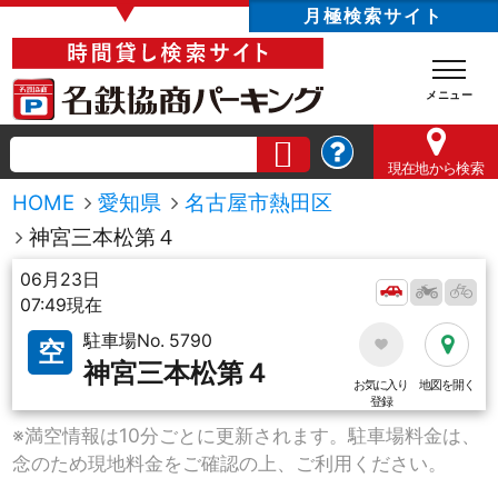
▼
月極検索サイト
現在地
から検索
HOME
愛知県
名古屋市熱田区
神宮三本松第４
06月23日
07:49現在
駐車場No. 5790
空
神宮三本松第４
お気に入り
地図を開く
登録
※満空情報は10分ごとに更新されます。駐車場料金は、
念のため現地料金をご確認の上、ご利用ください。