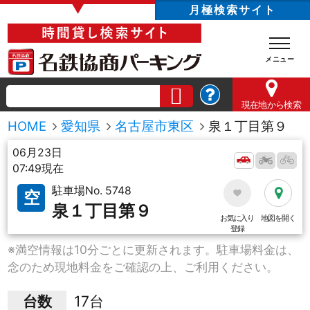
▼
月極検索サイト
現在地
から検索
HOME
愛知県
名古屋市東区
泉１丁目第９
06月23日
07:49現在
駐車場No. 5748
空
泉１丁目第９
お気に入り
地図を開く
登録
※満空情報は10分ごとに更新されます。駐車場料金は、
念のため現地料金をご確認の上、ご利用ください。
台数
17台