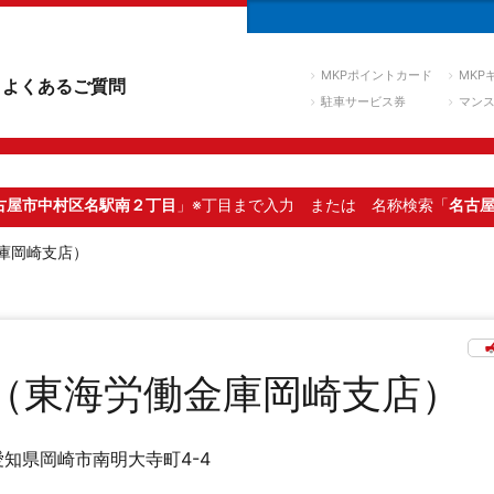
MKPポイントカード
MKP
よくあるご質問
駐車サービス券
マン
古屋市中村区名駅南２丁目
」※丁目まで入力
または 名称検索「
名古
庫岡崎支店）
（東海労働金庫岡崎支店）
愛知県岡崎市南明大寺町4-4