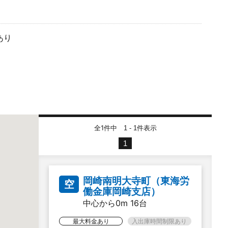
あり
全1件中
件表示
1 - 1
1
岡崎南明大寺町（東海労
空
働金庫岡崎支店）
中心から0m 16台
最大料金あり
入出庫時間制限あり