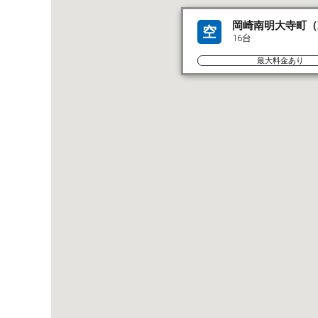
岡崎南明大寺町（
空
16台
最大料金あり