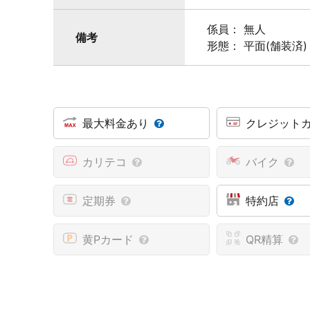
係員： 無人
備考
形態： 平面(舗装済)
最大料金あり
クレジット
カリテコ
バイク
定期券
特約店
黄Pカード
QR精算