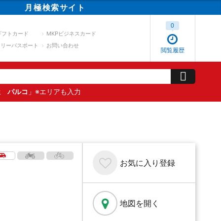
月極
検索
サイト
0
ギフトカード
MKPビジネスカード
スリーパスポート
お問い合わせ
閲覧履歴
屋 パルコ
」※エリアも入力
お気に入り
登録
地図を開く