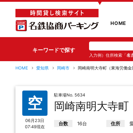
▼
HOME
キーワードで探す
入力例）住所検索「
名
HOME
愛知県
岡崎市
岡崎南明大寺町（東海労働金
駐車場No. 5634
空
岡崎南明大寺町
06月23日
台数
16台
住所
07:49現在