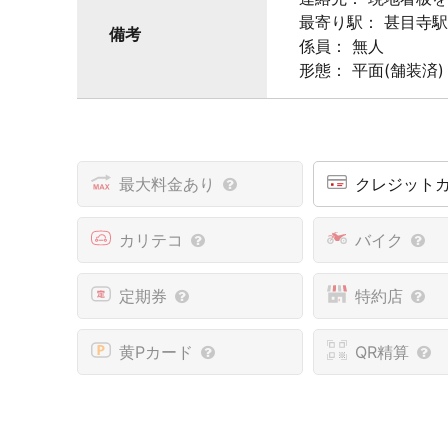
最寄り駅： 甚目寺
備考
係員： 無人
形態： 平面(舗装済)
最大料金あり
クレジット
カリテコ
バイク
定期券
特約店
黄Pカード
QR精算