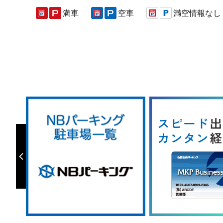
満車
空車
満空情報なし