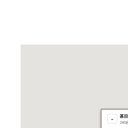
甚
-
240