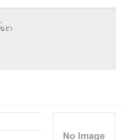
。
など）