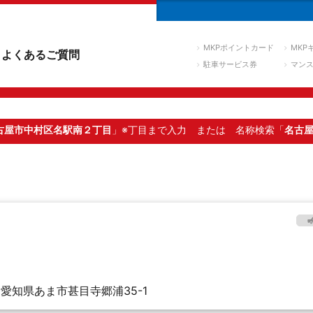
MKPポイントカード
MKP
よくあるご質問
駐車サービス券
マン
古屋市中村区名駅南２丁目
」※丁目まで入力
または 名称検索「
名古
愛知県あま市甚目寺郷浦35-1