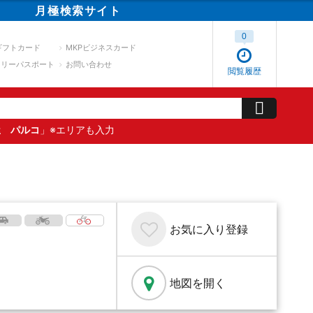
月極
検索
サイト
0
ギフトカード
MKPビジネスカード
スリーパスポート
お問い合わせ
閲覧履歴
屋 パルコ
」※エリアも入力
お気に入り
登録
地図を開く