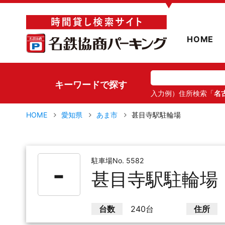
▼
HOME
キーワードで探す
入力例）住所検索「
名
HOME
愛知県
あま市
甚目寺駅駐輪場
駐車場No. 5582
-
甚目寺駅駐輪場
台数
240台
住所