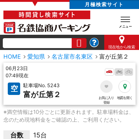
▼
月極検索サイト
現在地
から検索
HOME
愛知県
名古屋市名東区
富が丘第２
06月23日
07:49現在
駐車場No. 5243
空
富が丘第２
お気に入り
地図を開く
登録
※満空情報は10分ごとに更新されます。駐車場料金は、
念のため現地料金をご確認の上、ご利用ください。
台数
15台