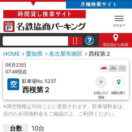
▼
月極検索サイト
現在地
から検索
HOME
愛知県
名古屋市南区
西桜第２
06月23日
07:49現在
駐車場No. 5237
空
西桜第２
お気に入り
地図を開く
登録
※満空情報は10分ごとに更新されます。駐車場料金は、
念のため現地料金をご確認の上、ご利用ください。
台数
10台