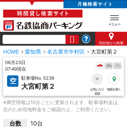
▼
月極検索サイト
現在地
から検索
HOME
愛知県
名古屋市中村区
大宮町第２
06月23日
07:49現在
駐車場No. 5236
空
大宮町第２
お気に入り
地図を開く
登録
※満空情報は10分ごとに更新されます。駐車場料金は、
念のため現地料金をご確認の上、ご利用ください。
台数
10台