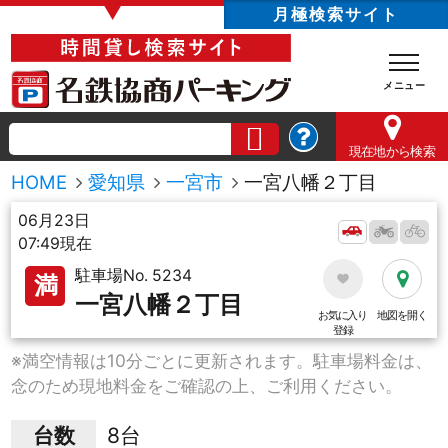
▼
月極検索サイト
現在地
から検索
HOME
愛知県
一宮市
一宮八幡２丁目
06月23日
07:49現在
駐車場No. 5234
満
一宮八幡２丁目
お気に入り
地図を開く
登録
※満空情報は10分ごとに更新されます。駐車場料金は、
念のため現地料金をご確認の上、ご利用ください。
台数
8台