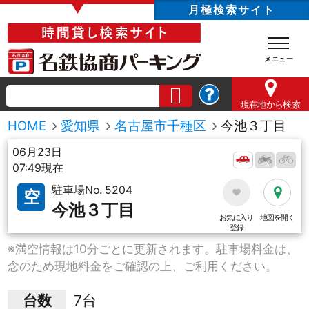
▼
月極検索サイト
現在地
から検索
HOME
愛知県
名古屋市千種区
今池３丁目
06月23日
07:49現在
駐車場No. 5204
空
今池３丁目
お気に入り
地図を開く
登録
※満空情報は10分ごとに更新されます。駐車場料金は、
念のため現地料金をご確認の上、ご利用ください。
台数
7台