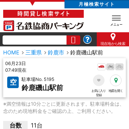
▼
月極検索サイト
現在地
から検索
HOME
三重県
鈴鹿市
鈴鹿磯山駅前
06月23日
07:49現在
駐車場No. 5195
空
鈴鹿磯山駅前
お気に入り
地図を開く
登録
※満空情報は10分ごとに更新されます。駐車場料金は、
念のため現地料金をご確認の上、ご利用ください。
台数
11台