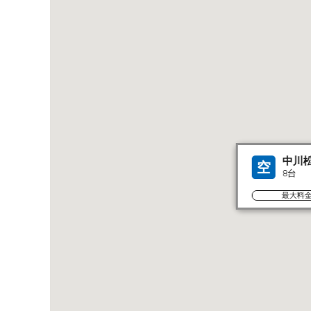
中川
空
8台
最大料