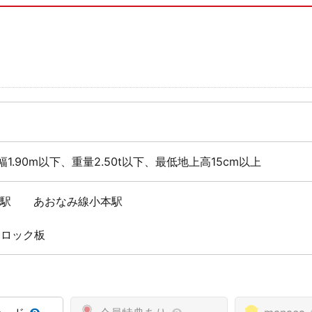
幅1.90m以下、重量2.50t以下、最低地上高15cm以上
森駅 あおなみ線小本駅
 ロック板