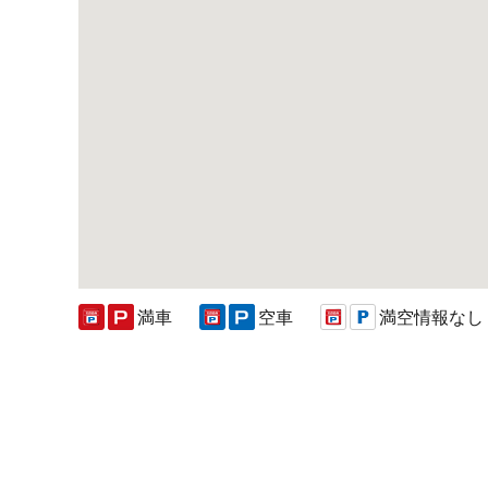
満車
空車
満空情報なし