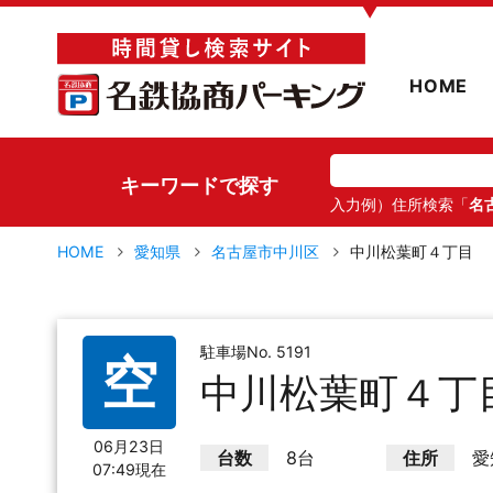
▼
HOME
キーワードで探す
入力例）住所検索「
名
HOME
愛知県
名古屋市中川区
中川松葉町４丁目
駐車場No. 5191
空
中川松葉町４丁
06月23日
台数
8台
住所
愛
07:49現在