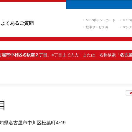
MKPポイントカード
MKP
よくあるご質問
駐車サービス券
マン
古屋市中村区名駅南２丁目
」※丁目まで入力
または 名称検索「
名古
目
知県名古屋市中川区松葉町4-19