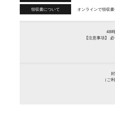
領収書について
オンラインで領収書
48
【注意事項】 
封
（ご利