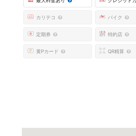
最大料金あり
クレジット
カリテコ
バイク
定期券
特約店
黄Pカード
QR精算