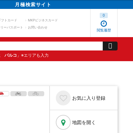
月極
検索
サイト
0
ギフトカード
MKPビジネスカード
スリーパスポート
お問い合わせ
閲覧履歴
屋 パルコ
」※エリアも入力
お気に入り
登録
地図を開く