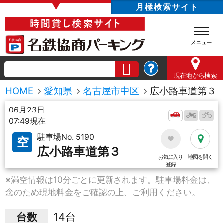
▼
月極検索サイト
現在地
から検索
HOME
愛知県
名古屋市中区
広小路車道第３
06月23日
07:49現在
駐車場No. 5190
空
広小路車道第３
お気に入り
地図を開く
登録
※満空情報は10分ごとに更新されます。駐車場料金は、
念のため現地料金をご確認の上、ご利用ください。
台数
14台