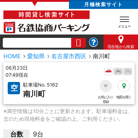
▼
月極検索サイト
現在地
から検索
HOME
愛知県
名古屋市西区
南川町
06月23日
07:49現在
駐車場No. 5162
空
南川町
お気に入り
地図を開く
登録
※満空情報は10分ごとに更新されます。駐車場料金は、
念のため現地料金をご確認の上、ご利用ください。
台数
9台