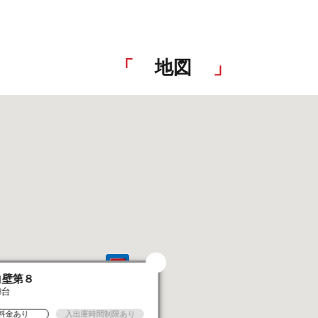
地図
白壁第８
8台
料金あり
入出庫時間制限あり