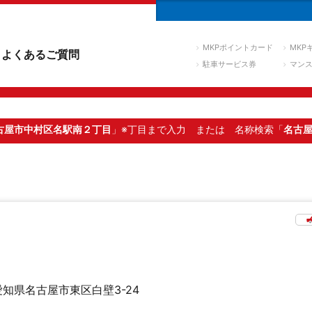
MKPポイントカード
MKP
よくあるご質問
駐車サービス券
マン
古屋市中村区名駅南２丁目
」※丁目まで入力
または 名称検索「
名古
愛知県名古屋市東区白壁3-24