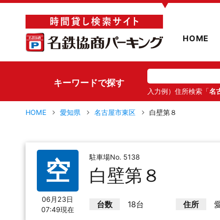
▼
HOME
キーワードで探す
入力例）住所検索「
名
HOME
愛知県
名古屋市東区
白壁第８
駐車場No. 5138
空
白壁第８
06月23日
台数
18台
住所
07:49現在