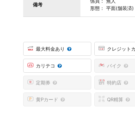
係員： 無人
備考
形態： 平面(舗装済)
最大料金あり
クレジット
カリテコ
バイク
定期券
特約店
黄Pカード
QR精算