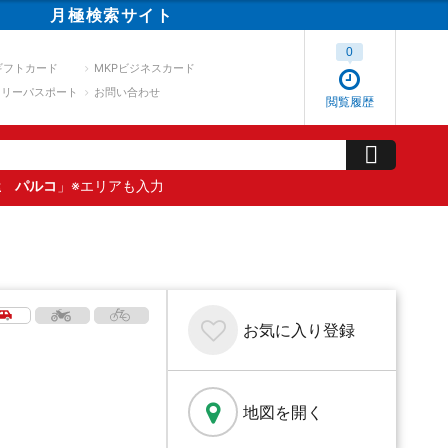
月極
検索
サイト
0
ギフトカード
MKPビジネスカード
スリーパスポート
お問い合わせ
閲覧履歴
屋 パルコ
」※エリアも入力
お気に入り
登録
地図を開く