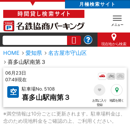
▼
月極検索サイト
現在地
から検索
HOME
愛知県
名古屋市守山区
喜多山駅南第３
06月23日
07:49現在
駐車場No. 5108
空
喜多山駅南第３
お気に入り
地図を開く
登録
※満空情報は10分ごとに更新されます。駐車場料金は、
念のため現地料金をご確認の上、ご利用ください。