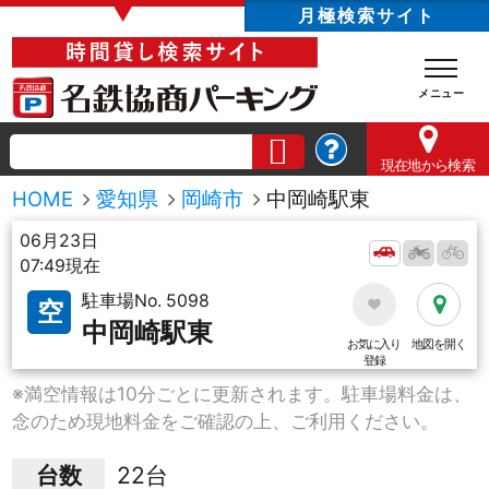
▼
月極検索サイト
現在地
から検索
HOME
愛知県
岡崎市
中岡崎駅東
06月23日
07:49現在
駐車場No. 5098
空
中岡崎駅東
お気に入り
地図を開く
登録
※満空情報は10分ごとに更新されます。駐車場料金は、
念のため現地料金をご確認の上、ご利用ください。
台数
22台