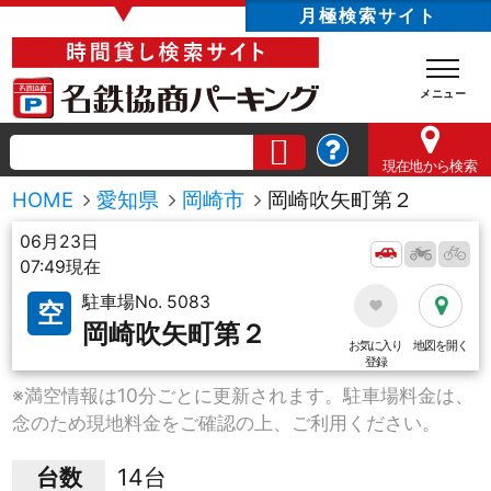
▼
月極検索サイト
現在地
から検索
HOME
愛知県
岡崎市
岡崎吹矢町第２
06月23日
07:49現在
駐車場No. 5083
空
岡崎吹矢町第２
お気に入り
地図を開く
登録
※満空情報は10分ごとに更新されます。駐車場料金は、
念のため現地料金をご確認の上、ご利用ください。
台数
14台