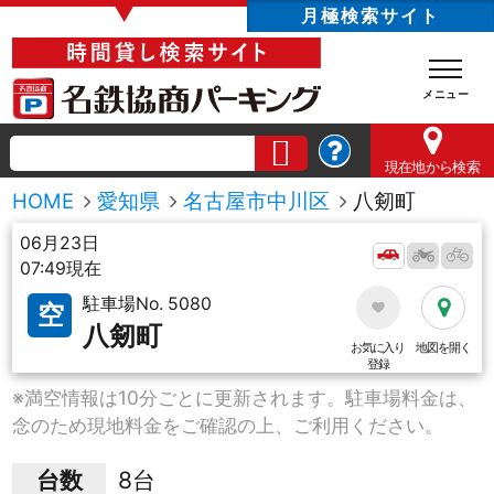
▼
月極検索サイト
現在地
から検索
HOME
愛知県
名古屋市中川区
八剱町
06月23日
07:49現在
駐車場No. 5080
空
八剱町
お気に入り
地図を開く
登録
※満空情報は10分ごとに更新されます。駐車場料金は、
念のため現地料金をご確認の上、ご利用ください。
台数
8台