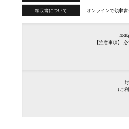
領収書について
オンラインで領収書
48
【注意事項】 
封
（ご利