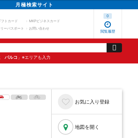
月極
検索
サイト
0
ギフトカード
MKPビジネスカード
スリーパスポート
お問い合わせ
閲覧履歴
屋 パルコ
」※エリアも入力
お気に入り
登録
地図を開く