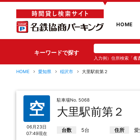
▼
HOME
キーワードで探す
入力例）住所検索「
名
HOME
愛知県
稲沢市
大里駅前第２
駐車場No. 5068
空
大里駅前第２
06月23日
台数
5台
住所
愛
07:49現在