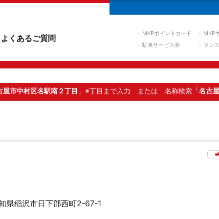
MKPポイントカード
MKP
よくあるご質問
駐車サービス券
マン
古屋市中村区名駅南２丁目
」※丁目まで入力
または 名称検索「
名古
知県稲沢市日下部西町2-67-1