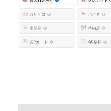
最大料金あり
クレジット
カリテコ
バイク
定期券
特約店
黄Pカード
QR精算