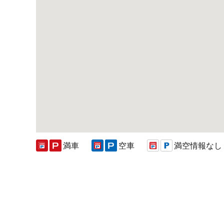
満車
空車
満空情報なし