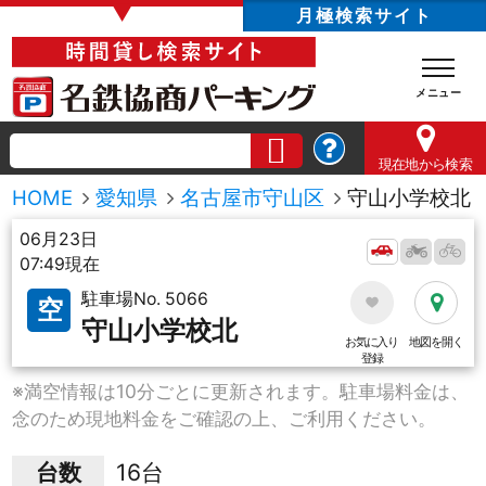
▼
月極検索サイト
現在地
から検索
HOME
愛知県
名古屋市守山区
守山小学校北
06月23日
07:49現在
駐車場No. 5066
空
守山小学校北
お気に入り
地図を開く
登録
※満空情報は10分ごとに更新されます。駐車場料金は、
念のため現地料金をご確認の上、ご利用ください。
台数
16台