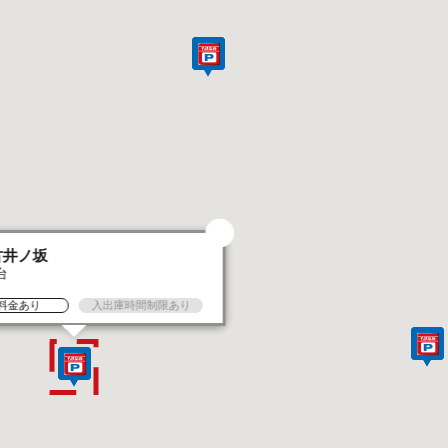
古井ノ坂
台
料金あり
入出庫時間制限あり