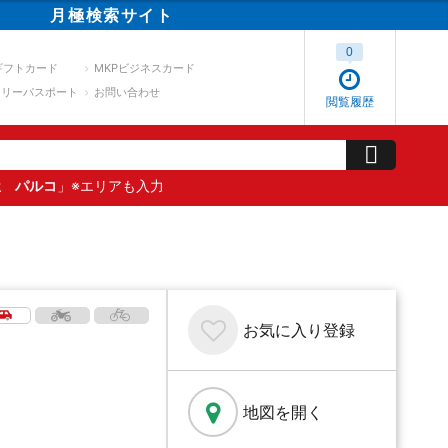
月極
検索
サイト
0
ギフトカード
MKPビジネスカード
スリーパスポート
お問い合わせ
閲覧履歴
屋 パルコ
」※エリアも入力
お気に入り
登録
地図を開く