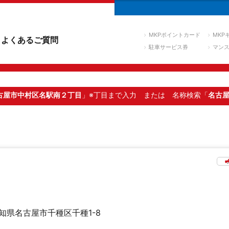
MKPポイントカード
MKP
よくあるご質問
駐車サービス券
マン
古屋市中村区名駅南２丁目
」※丁目まで入力
または 名称検索「
名古
知県名古屋市千種区千種1-8