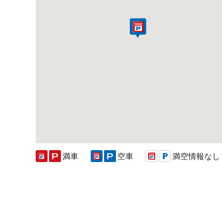
満車
空車
満空情報なし