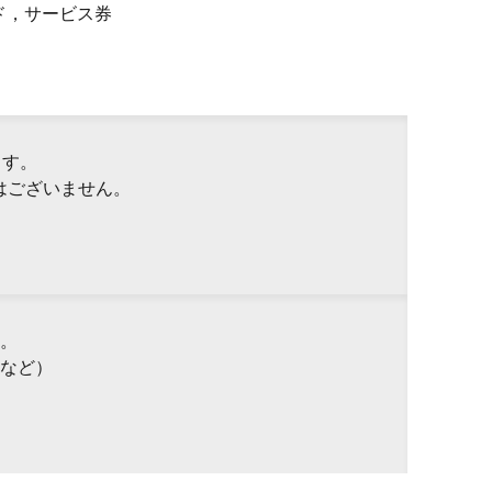
ド，サービス券
ます。
はございません。
。
など）