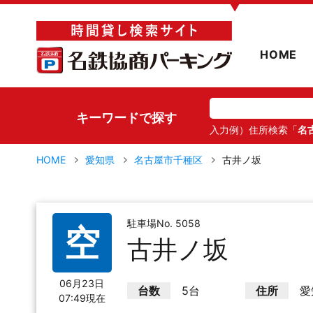
▼
HOME
キーワードで探す
入力例）住所検索「
名
HOME
愛知県
名古屋市千種区
古井ノ坂
駐車場No. 5058
空
古井ノ坂
06月23日
台数
5台
住所
愛
07:49現在