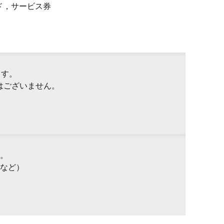
ド，サービス券
ます。
はございません。
。
など）