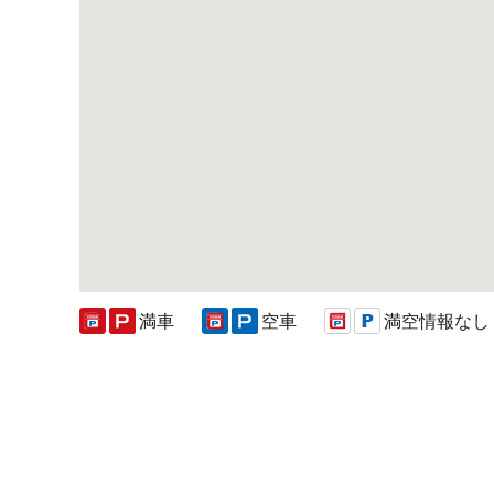
満車
空車
満空情報なし