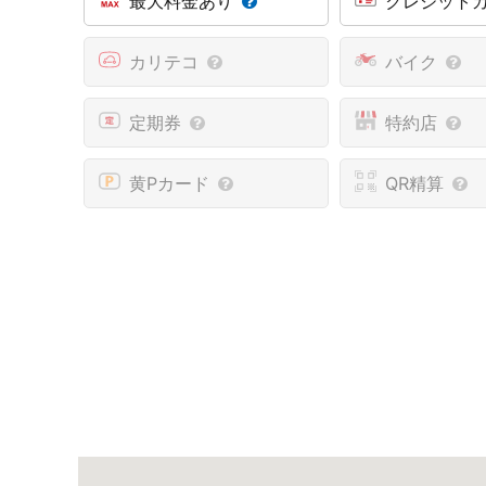
最大料金あり
クレジット
カリテコ
バイク
定期券
特約店
黄Pカード
QR精算