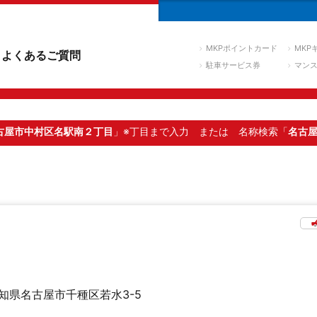
MKPポイントカード
MKP
よくあるご質問
駐車サービス券
マン
古屋市中村区名駅南２丁目
」※丁目まで入力
または 名称検索「
名古
知県名古屋市千種区若水3-5