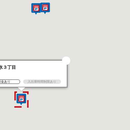
水３丁目
台
料金あり
入出庫時間制限あり