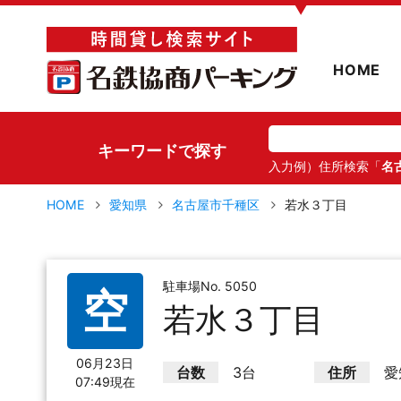
▼
HOME
キーワードで探す
入力例）住所検索「
名
HOME
愛知県
名古屋市千種区
若水３丁目
駐車場No. 5050
空
若水３丁目
06月23日
台数
3台
住所
愛
07:49現在