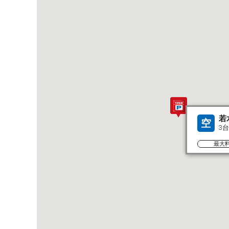
若
空
3
最大