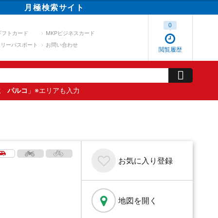
月極
検索
サイト
0
ギフトカード
MKPビジネスカード
スリーパスポート
お問い合わせ
閲覧履歴
屋 パルコ
」※エリアも入力
お気に入り
登録
地図を開く