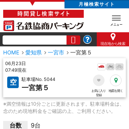
▼
月極検索サイト
現在地
から検索
HOME
愛知県
一宮市
一宮第５
06月23日
07:49現在
駐車場No. 5044
空
一宮第５
お気に入り
地図を開く
登録
※満空情報は10分ごとに更新されます。駐車場料金は、
念のため現地料金をご確認の上、ご利用ください。
台数
9台