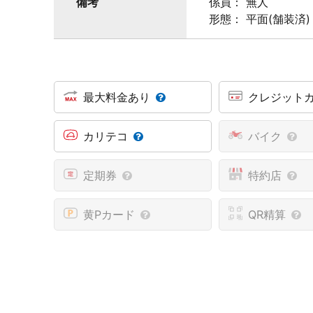
備考
係員： 無人
形態： 平面(舗装済)
最大料金あり
クレジット
カリテコ
バイク
定期券
特約店
黄Pカード
QR精算