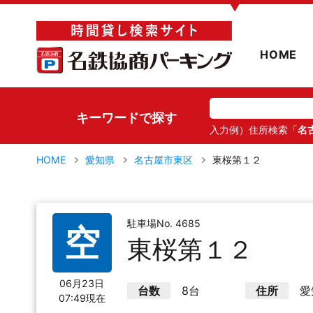
▼
HOME
キーワードで探す
入力例）住所検索「
名
HOME
愛知県
名古屋市東区
東桜第１２
駐車場No. 4685
空
東桜第１２
06月23日
台数
8台
住所
愛
07:49現在