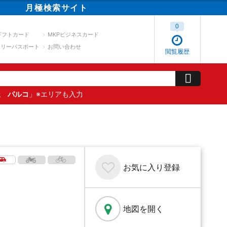
月極
検索
サイト
0
ギフトカード
MKPビジネスカード
スリーパスポート
お問い合わせ
閲覧履歴
屋 パルコ
」※エリアも入力
お気に入り
登録
地図を開く