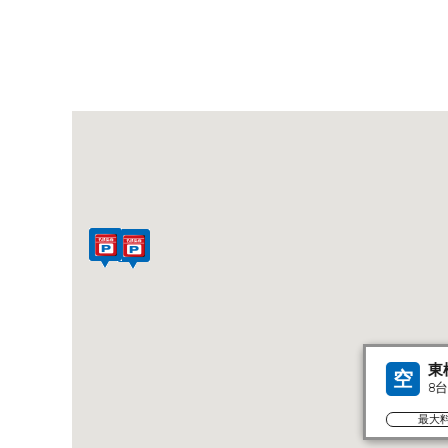
東
空
8
最大