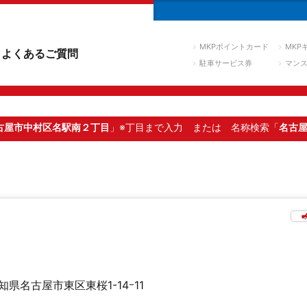
MKPポイントカード
MKP
よくあるご質問
駐車サービス券
マン
古屋市中村区名駅南２丁目
」※丁目まで入力
または 名称検索「
名古
知県名古屋市東区東桜1-14ｰ11