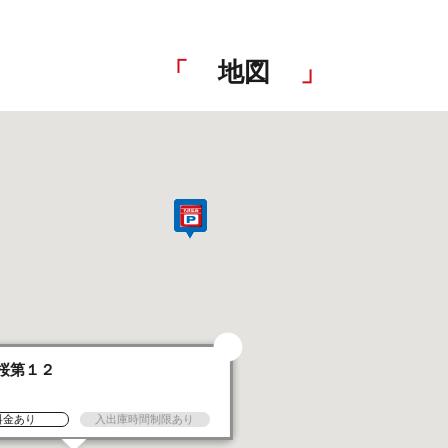
地図
桜第１２
台
料金あり
入出庫時間制限あり