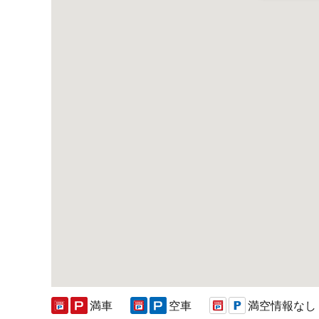
満車
空車
満空情報なし