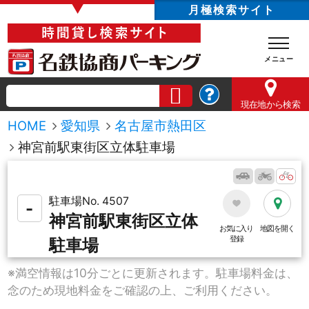
▼
月極検索サイト
現在地
から検索
HOME
愛知県
名古屋市熱田区
神宮前駅東街区立体駐車場
駐車場No. 4507
-
神宮前駅東街区立体
お気に入り
地図を開く
登録
駐車場
※満空情報は10分ごとに更新されます。駐車場料金は、
念のため現地料金をご確認の上、ご利用ください。