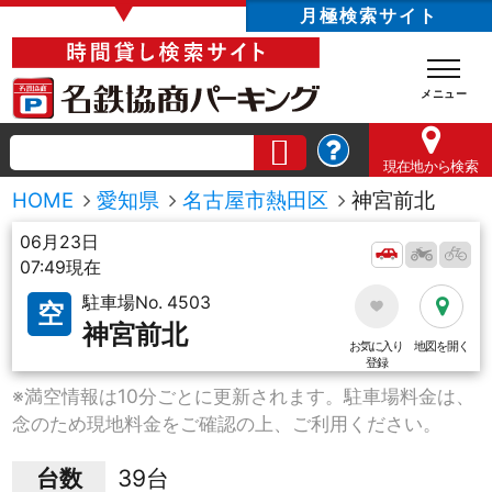
▼
月極検索サイト
現在地
から検索
HOME
愛知県
名古屋市熱田区
神宮前北
06月23日
07:49現在
駐車場No. 4503
空
神宮前北
お気に入り
地図を開く
登録
※満空情報は10分ごとに更新されます。駐車場料金は、
念のため現地料金をご確認の上、ご利用ください。
台数
39台