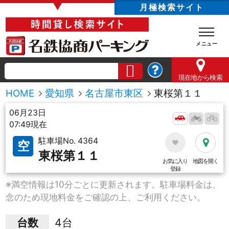
▼
月極検索サイト
現在地
から検索
HOME
愛知県
名古屋市東区
東桜第１１
06月23日
07:49現在
駐車場No. 4364
空
東桜第１１
お気に入り
地図を開く
登録
※満空情報は10分ごとに更新されます。駐車場料金は、
念のため現地料金をご確認の上、ご利用ください。
台数
4台