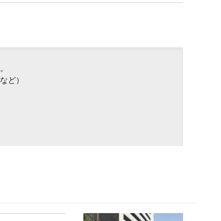
。
など）