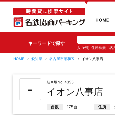
▼
HOME
キーワードで探す
入力例）住所検索「
名
HOME
愛知県
名古屋市昭和区
イオン八事店
駐車場No. 4355
-
イオン八事店
台数
175台
住所