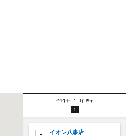
全1件中
件表示
1 - 1
1
イオン八事店
-