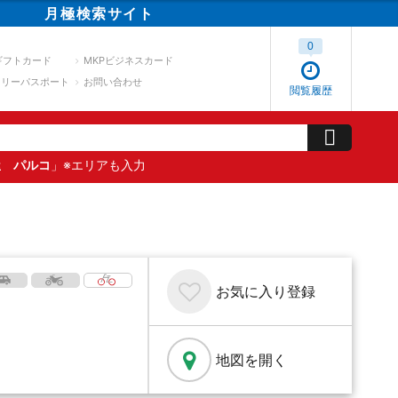
月極
検索
サイト
0
ギフトカード
MKPビジネスカード
スリーパスポート
お問い合わせ
閲覧履歴
屋 パルコ
」※エリアも入力
お気に入り
登録
地図を開く