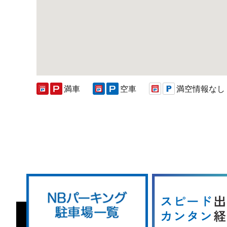
満車
空車
満空情報なし