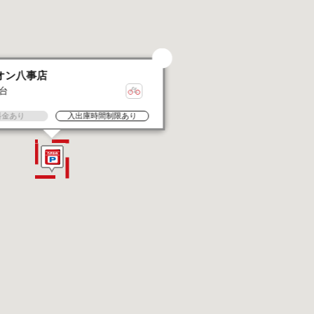
オン八事店
5台
料金あり
入出庫時間制限あり