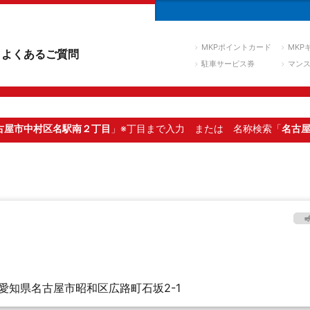
MKPポイントカード
MKP
よくあるご質問
駐車サービス券
マン
古屋市中村区名駅南２丁目
」※丁目まで入力
または 名称検索「
名古
愛知県名古屋市昭和区広路町石坂2-1