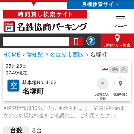
▼
月極検索サイト
現在地
から検索
HOME
愛知県
名古屋市西区
名塚町
06月23日
07:49現在
駐車場No. 4162
空
名塚町
お気に入り
地図を開く
登録
※満空情報は10分ごとに更新されます。駐車場料金は、
念のため現地料金をご確認の上、ご利用ください。
台数
8台