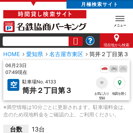
▼
月極検索サイト
現在地
から検索
HOME
愛知県
名古屋市東区
筒井２丁目第３
06月23日
07:49現在
駐車場No. 4133
空
筒井２丁目第３
お気に入り
地図を開く
登録
※満空情報は10分ごとに更新されます。駐車場料金は、
念のため現地料金をご確認の上、ご利用ください。
台数
13台