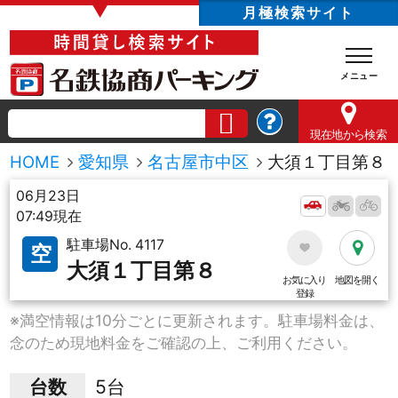
▼
月極検索サイト
現在地
から検索
HOME
愛知県
名古屋市中区
大須１丁目第８
06月23日
07:49現在
駐車場No. 4117
空
大須１丁目第８
お気に入り
地図を開く
登録
※満空情報は10分ごとに更新されます。駐車場料金は、
念のため現地料金をご確認の上、ご利用ください。
台数
5台