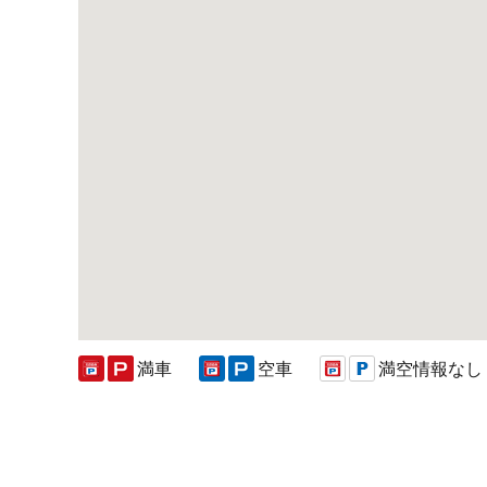
満車
空車
満空情報なし