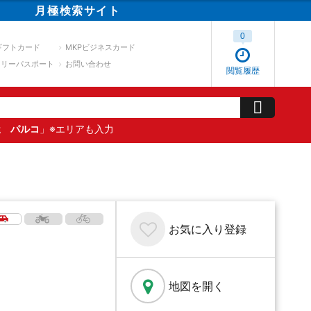
月極
検索
サイト
0
ギフトカード
MKPビジネスカード
スリーパスポート
お問い合わせ
閲覧履歴
屋 パルコ
」※エリアも入力
お気に入り
登録
地図を開く