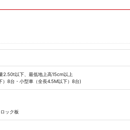
量2.50t以下、最低地上高15cm以上
下）8台・小型車（全長4.5M以下）8台)
 ロック板