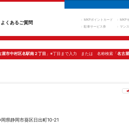
MKPポイントカード
MKP
よくあるご質問
駐車サービス券
マン
古屋市中村区名駅南２丁目
」※丁目まで入力
または 名称検索「
名古
静岡県静岡市葵区日出町10-21