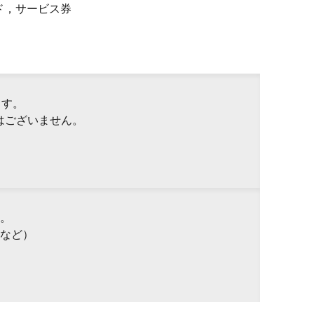
ド，サービス券
ます。
はございません。
。
など）