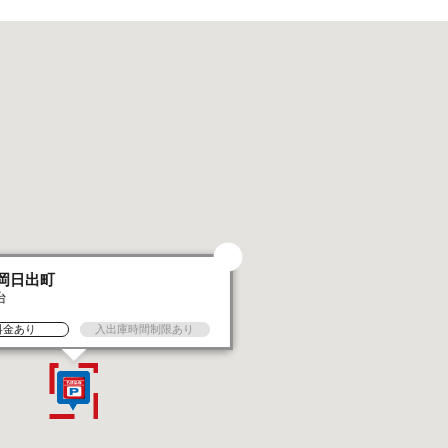
岡日出町
台
料金あり
入出庫時間制限あり