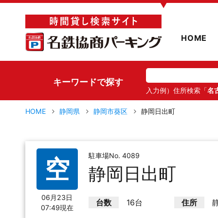
▼
HOME
キーワードで探す
入力例）住所検索「
名
HOME
静岡県
静岡市葵区
静岡日出町
駐車場No. 4089
空
静岡日出町
06月23日
台数
16台
住所
07:49現在