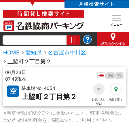
▼
月極検索サイト
現在地
から検索
HOME
愛知県
名古屋市中川区
上脇町２丁目第２
06月23日
07:49現在
駐車場No. 4054
空
上脇町２丁目第２
お気に入り
地図を開く
登録
※満空情報は10分ごとに更新されます。駐車場料金は、
念のため現地料金をご確認の上、ご利用ください。