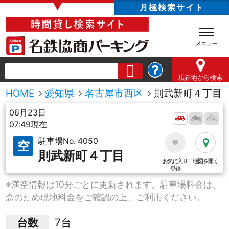
▼
月極検索サイト
現在地
から検索
HOME
愛知県
名古屋市西区
則武新町４丁目
06月23日
07:49現在
駐車場No. 4050
空
則武新町４丁目
お気に入り
地図を開く
登録
※満空情報は10分ごとに更新されます。駐車場料金は、
念のため現地料金をご確認の上、ご利用ください。
台数
7台