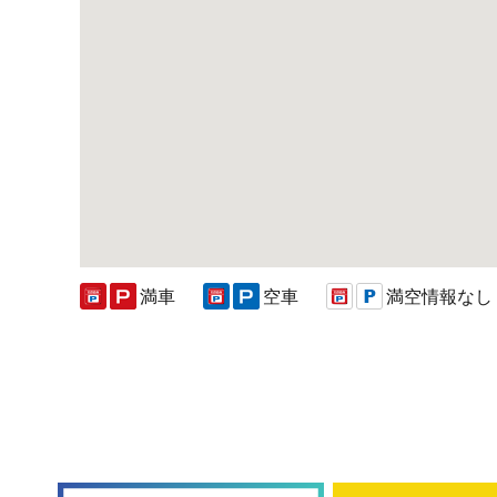
満車
空車
満空情報なし