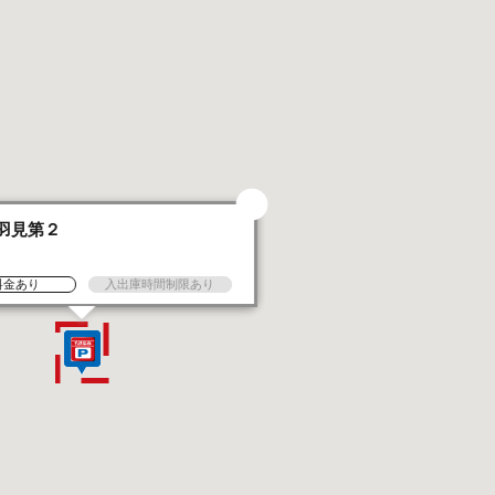
羽見第２
台
料金あり
入出庫時間制限あり