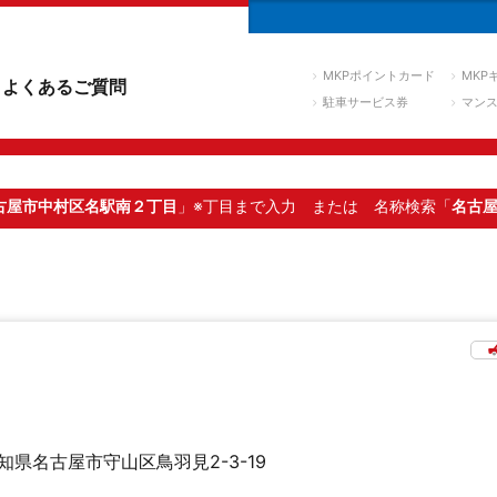
MKPポイントカード
MKP
よくあるご質問
駐車サービス券
マン
古屋市中村区名駅南２丁目
」※丁目まで入力
または 名称検索「
名古
知県名古屋市守山区鳥羽見2-3-19