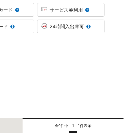
カード
サービス券利用
ード
24時間入出庫可
全1件中
件表示
1 - 1