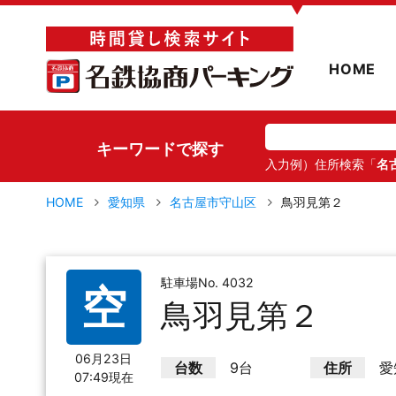
▼
HOME
キーワードで探す
入力例）住所検索「
名
HOME
愛知県
名古屋市守山区
鳥羽見第２
駐車場No. 4032
空
鳥羽見第２
06月23日
台数
9台
住所
愛
07:49現在