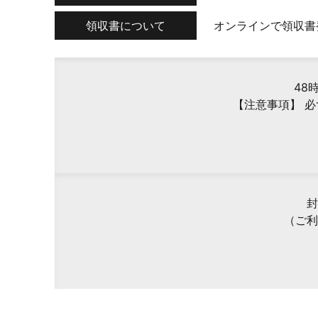
領収書について
オンラインで領収書
48
【注意事項】 
封
（ご利