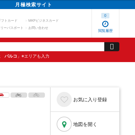
月極
検索
サイト
0
ギフトカード
MKPビジネスカード
スリーパスポート
お問い合わせ
閲覧履歴
屋 パルコ
」※エリアも入力
お気に入り
登録
地図を開く