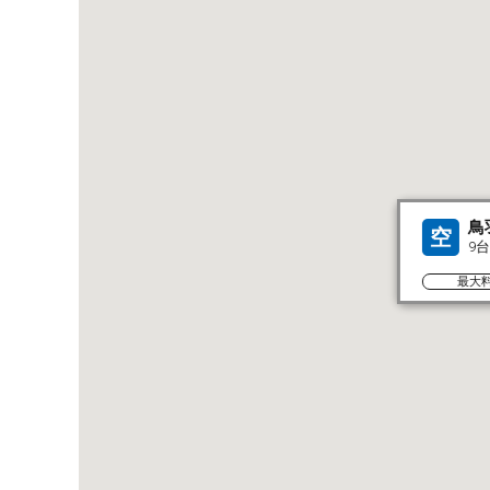
鳥
空
9
最大