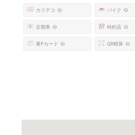
カリテコ
バイク
定期券
特約店
黄Pカード
QR精算