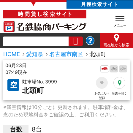
▼
月極検索サイト
現在地
から検索
HOME
愛知県
名古屋市南区
北頭町
06月23日
07:49現在
駐車場No. 3999
空
北頭町
お気に入り
地図を開く
登録
※満空情報は10分ごとに更新されます。駐車場料金は、
念のため現地料金をご確認の上、ご利用ください。
台数
8台