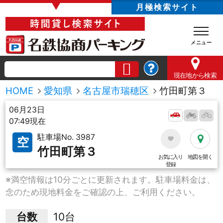
▼
月極検索サイト
現在地
から検索
HOME
愛知県
名古屋市瑞穂区
竹田町第３
06月23日
07:49現在
駐車場No. 3987
空
竹田町第３
お気に入り
地図を開く
登録
※満空情報は10分ごとに更新されます。駐車場料金は、
念のため現地料金をご確認の上、ご利用ください。
台数
10台