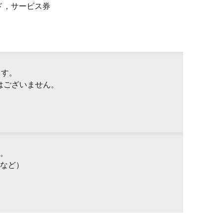
ド，サービス券
ます。
はございません。
。
など）