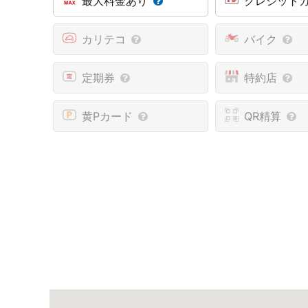
最大料金あり
クレジット
カリテコ
バイク
定期券
特約店
黄Pカード
QR精算