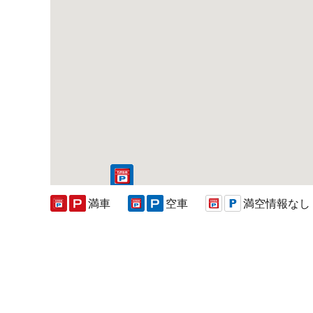
満車
空車
満空情報なし