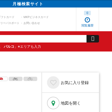
月極
検索
サイト
0
ギフトカード
MKPビジネスカード
スリーパスポート
お問い合わせ
閲覧履歴
屋 パルコ
」※エリアも入力
お気に入り
登録
地図を開く