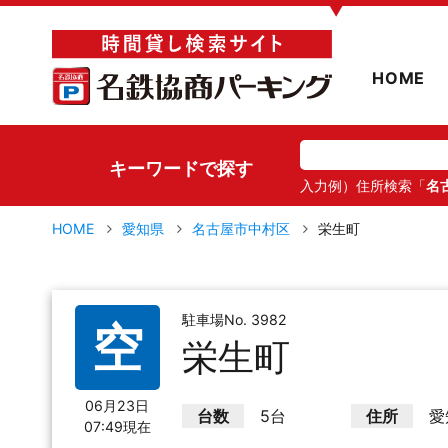
▼
HOME
キーワードで探す
入力例）住所検索「
名
HOME
愛知県
名古屋市中村区
栄生町
駐車場No. 3982
空
栄生町
06月23日
台数
5台
住所
愛
07:49現在