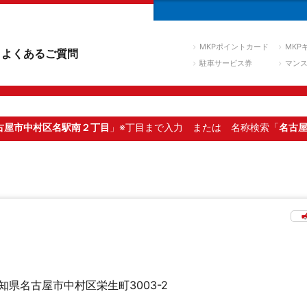
MKPポイントカード
MKP
よくあるご質問
駐車サービス券
マン
古屋市中村区名駅南２丁目
」※丁目まで入力
または 名称検索「
名古
知県名古屋市中村区栄生町3003-2