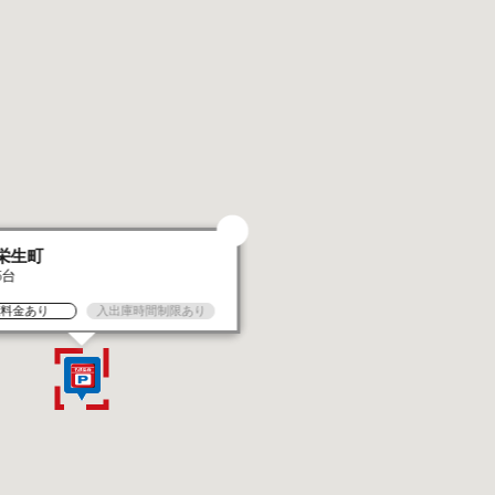
栄生町
5台
大料金あり
入出庫時間制限あり