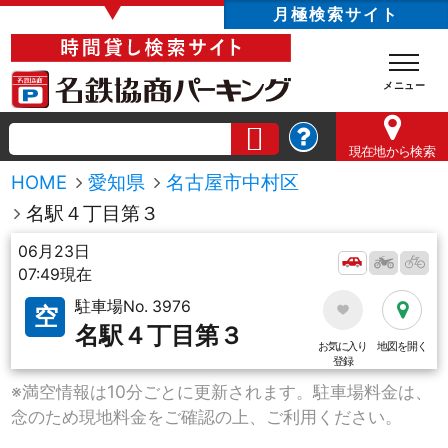
▼
月極検索サイト
現在地
から検索
HOME
愛知県
名古屋市中村区
名駅４丁目第３
06月23日
07:49現在
駐車場No. 3976
空
名駅４丁目第３
お気に入り
地図を開く
登録
※満空情報は10分ごとに更新されます。駐車場料金は、
念のため現地料金をご確認の上、ご利用ください。