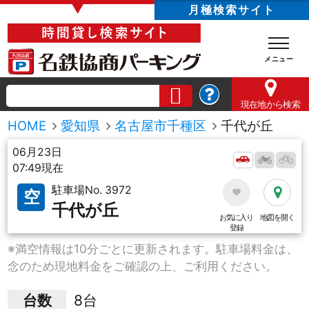
▼
月極検索サイト
現在地
から検索
HOME
愛知県
名古屋市千種区
千代が丘
06月23日
07:49現在
駐車場No. 3972
空
千代が丘
お気に入り
地図を開く
登録
※満空情報は10分ごとに更新されます。駐車場料金は、
念のため現地料金をご確認の上、ご利用ください。
台数
8台