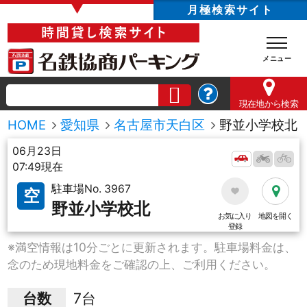
▼
月極検索サイト
現在地
から検索
HOME
愛知県
名古屋市天白区
野並小学校北
06月23日
07:49現在
駐車場No. 3967
空
野並小学校北
お気に入り
地図を開く
登録
※満空情報は10分ごとに更新されます。駐車場料金は、
念のため現地料金をご確認の上、ご利用ください。
台数
7台